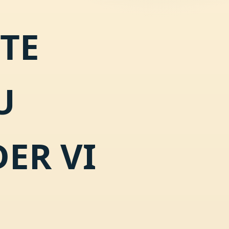
TTE
U
ER VI