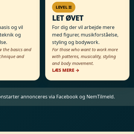
LEVEL II
LET ØVET
asis og vil
For dig der vil arbejde mere
teknik og
med figurer, musikforståelse,
se.
styling og bodywork.
 the basics and
For those who want to work more
echnique and
with patterns, musicality, styling
and body movement.
LÆS MERE →
onstarter annonceres via Facebook og NemTilmeld.