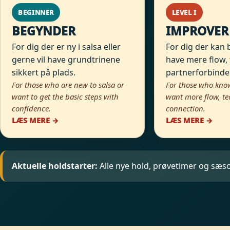
BEGINNER
LEVEL I
BEGYNDER
IMPROVER
For dig der er ny i salsa eller
For dig der kan b
gerne vil have grundtrinene
have mere flow, 
sikkert på plads.
partnerforbindel
For those who are new to salsa or
For those who know
want to get the basic steps with
want more flow, t
confidence.
connection.
LÆS MERE →
LÆS MERE →
Aktuelle holdstarter:
Alle nye hold, prøvetimer og sæs