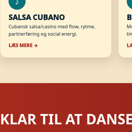
♪
SALSA CUBANO
B
Cubansk salsa/casino med flow, rytme,
Me
partnerføring og social energi.
ti
LÆS MERE →
L
KLAR TIL AT DANS