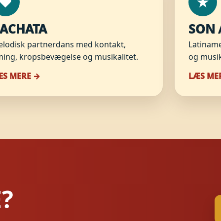
♥
★
ACHATA
SON 
lodisk partnerdans med kontakt,
Latiname
ming, kropsbevægelse og musikalitet.
og musik
ÆS MERE →
LÆS ME
E?