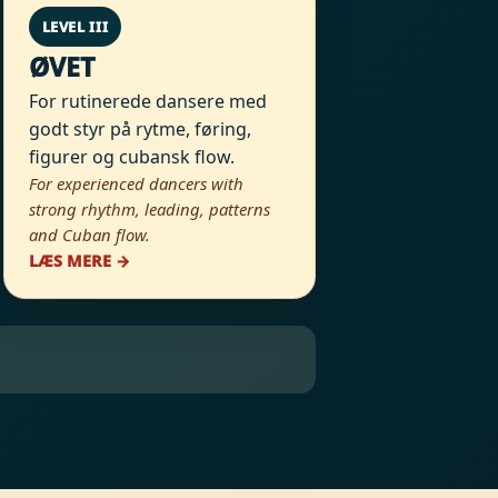
LEVEL III
ØVET
For rutinerede dansere med
godt styr på rytme, føring,
figurer og cubansk flow.
For experienced dancers with
strong rhythm, leading, patterns
and Cuban flow.
LÆS MERE →