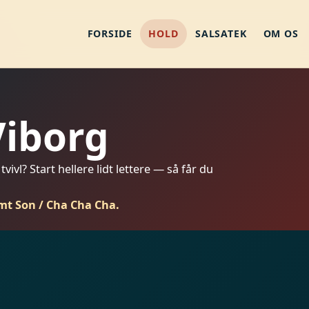
FORSIDE
HOLD
SALSATEK
OM OS
Viborg
vivl? Start hellere lidt lettere — så får du
mt Son / Cha Cha Cha.